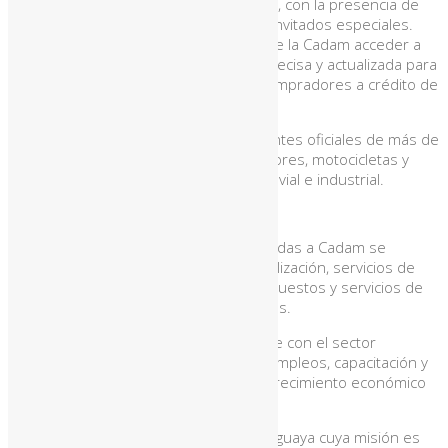
cabo en el nivel –3 del Paseo La Galería, con la presencia de
autorida­des de ambas instituciones e invitados especiales.
Esta alianza permitirá a los aso­ciados de la Cadam acceder a
un servicio de información comercial precisa y actua­lizada para
el análisis de riesgos de potenciales com­pradores a crédito de
auto­móviles y maquinarias.
Cadam nuclea a empresas representantes oficiales de más de
90 marcas interna­cionales de automotores, motocicletas y
maquinarias agrícolas, de construcción, vial e industrial.
ACTIVIDADES DE LAS EMPRESAS
Las actividades de las empre­sas asociadas a Cadam se
relacionan con la importa­ción, comercialización, ser­vicios de
mantenimiento, talleres mecánicos, repues­tos y servicios de
posventa de automotores y maquinarias.
El gremio está involucrado directamente con el sector
productivo nacional. Es gene­rador de empleos, capacita­ción y
está directamente rela­cionado con el crecimiento económico
del país.
Bicsa, por su parte, es una fintech paraguaya cuya misión es