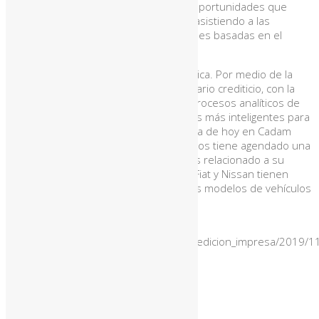
ayudar a las per­sonas a acceder a las oportu­nidades que
conducen a una mejor calidad de vida, asis­tiendo a las
organizaciones a optimizar sus decisiones basadas en el
riesgo.
Bicsa se basa en la innovación tecnológica. Por medio de la
misma, combina la historia de cada usuario crediticio, con la
información de tendencia y mediante procesos analíticos de
avanzada permite la toma de decisiones más inteligen­tes para
las organizaciones. La agenda para el día de hoy en Cadam
Motor Show entre los principales eventos tiene agen­dado una
charla por la parte del Banco Sudameris relacionado a su
producto Leasing. Tam­bién las marcas Fiat y Nissan tienen
previsto presentar la renovación de sus modelos de vehículos
de entrada.
Fuente: La Nación
https://www.lanacion.com.py/negocios_edicion_impresa/2019/1
y-bicsa-buscan-fortalecer-operaciones/
También te puede gustar...