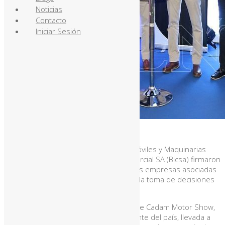
Noticias
Contacto
Iniciar Sesión
Cadam y Bicsa firman acuerdo
La Cámara de Distri­buidores de Automó­viles y Maquinarias
(Cadam) y el Buró de Informa­ción Comercial SA (Bicsa) fir­maron
el acuerdo que permi­tirá beneficiar a las empresas asociadas
al gremio con infor­mación certera para la toma de decisiones
en las operaciones a crédito.
El acto se realizó el lunes en el marco de Cadam Motor Show,
la muestra de autos 0 km más importante del país, llevada a