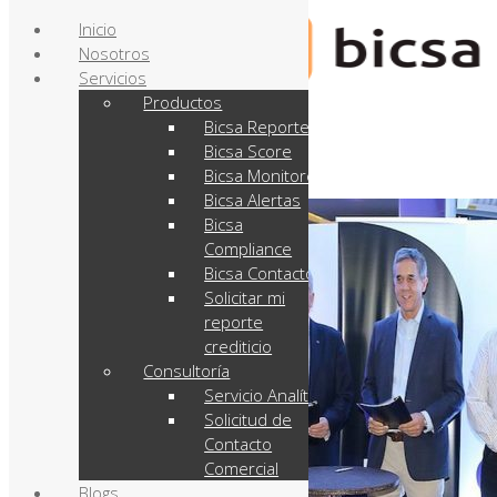
Inicio
Nosotros
Servicios
Productos
Bicsa Reporte
Bicsa Score
Bicsa Monitoreo
Bicsa Alertas
Bicsa
Compliance
Bicsa Contactos
Solicitar mi
reporte
crediticio
Consultoría
Servicio Analítico
Solicitud de
Contacto
Comercial
Blogs