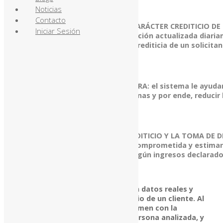
Noticias
Contacto
CALIFICAR CON MAYOR CERTEZA EL CARÁCTER CREDITICIO DE
Iniciar Sesión
SOLICITANTE:
al disponer de información actualizada diari
permitiéndole conocer la situación crediticia de un solicitan
momento de la consulta.
REDUCIR LA MOROSIDAD DE SU CARTERA:
el sistema le ayuda
el sobreendeudamiento de las personas y por ende, reducir 
morosidad de su cartera.
MAYOR AGILIDAD EN EL ANÁLISIS CREDITICIO Y LA TOMA DE D
podrá conocer al instante la cuota comprometida y estimar
capacidad de pago del solicitante según ingresos declarado
EMPRESA CONTRATANTE
Podrá tomar decisiones basadas en datos reales y
actualizados sobre el perfil crediticio de un cliente. Al
inicio de cada reporte, verá un resumen con la
información más relevante de la persona analizada, y