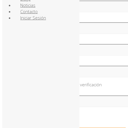
Noticias
Contacto
Iniciar Sesión
Empresa
Cargo
Ciudad de la empresa
Introduce el siguiente código de verificación
[honeypot honeypot-327]