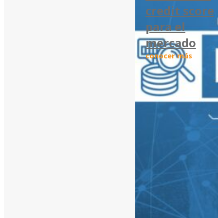
credit score
para el
mercado
conocer más