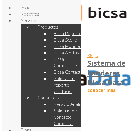
Inicio
Nosotros
Servicios
Productos
Bicsa Reporte
Bicsa Score
Bicsa Monitoreo
Bicsa Alertas
Blogs
Bicsa
Sistema de
Compliance
banderas
Bicsa Contactos
Solicitar mi
Bicsa Data
reporte
conocer más
crediticio
Consultoría
Servicio Analítico
Solicitud de
Contacto
Comercial
Blogs