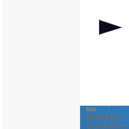
Blogs
BicsaData
es el nuevo