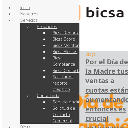
Inicio
Nosotros
Servicios
Productos
Bicsa Reporte
Bicsa Score
Bicsa Monitoreo
Bicsa Alertas
Blogs
Bicsa
Por el Día de
Compliance
la Madre tu
Bicsa Contactos
Solicitar mi
ventas a
reporte
cuotas está
crediticio
Consultoría
aumentand
Servicio Analítico
entonces es
Solicitud de
Contacto
crucial
Comercial
anticiparse
Blogs