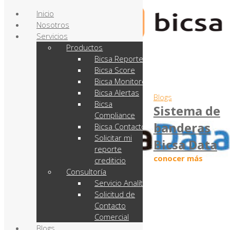
Inicio
Nosotros
Servicios
Productos
Bicsa Reporte
Bicsa Score
Bicsa Monitoreo
Bicsa Alertas
Blogs
Bicsa
Sistema de
Compliance
banderas
Bicsa Contactos
Solicitar mi
Bicsa Data
reporte
conocer más
crediticio
Consultoría
Servicio Analítico
Solicitud de
Contacto
Comercial
Blogs