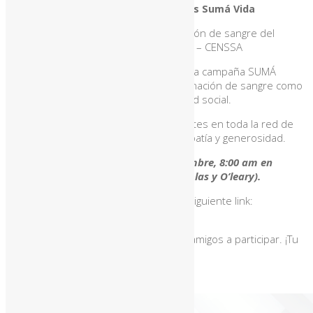
Nos unimosa la Campaña Sumá Litros Sumá Vida
¡BICSA se suma a la campaña de donación de sangre del
Centro Nacional de Servicios de Sangre – CENSSA
A través de esta alianza, nos unimos a la campaña SUMÁ
LITROS, SUMÁ VIDA, promoviendo la donación de sangre como
un acto de solidaridad y responsabilidad social.
¿Cuál es la meta? Alcanzar 1,000 donantes en toda la red de
empresas, creando una cultura de empatía y generosidad.
Día de la donación:
Jueves 21 de noviembre, 8:00 am en
nuestra oficina en Oliva 781 (entre Ayolas y O’leary).
Las inscripciones están abiertas en el siguiente link:
https://forms.gle/UggPLkDbcS6aR99a9
Invitamos a todos los colaboradores y amigos a participar. ¡Tu
participación suma vida!
También te puede gustar...