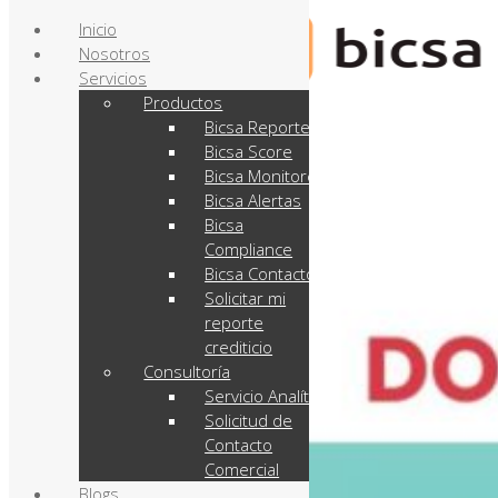
Inicio
Nosotros
Servicios
Productos
Bicsa Reporte
Bicsa Score
Bicsa Monitoreo
Bicsa Alertas
Bicsa
Compliance
Bicsa Contactos
Solicitar mi
reporte
crediticio
Consultoría
Servicio Analítico
Solicitud de
Contacto
Comercial
Blogs